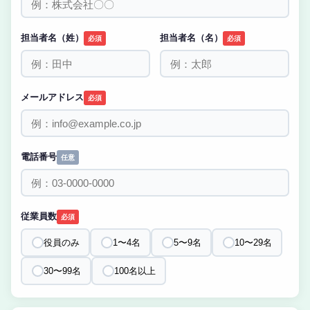
担当者名（姓）
担当者名（名）
必須
必須
メールアドレス
必須
電話番号
任意
従業員数
必須
役員のみ
1〜4名
5〜9名
10〜29名
30〜99名
100名以上